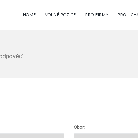
HOME
VOLNÉ POZICE
PRO FIRMY
PRO UCH
m odpověď
Obor: