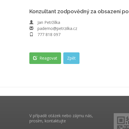
Konzultant zodpovědný za obsazení po
Jan Petržílka
pademo@petrzilka.cz
777 818 097
Reagovat
Zpět
V případě otázek nebo zájmu nás,
prosím, kontaktujte