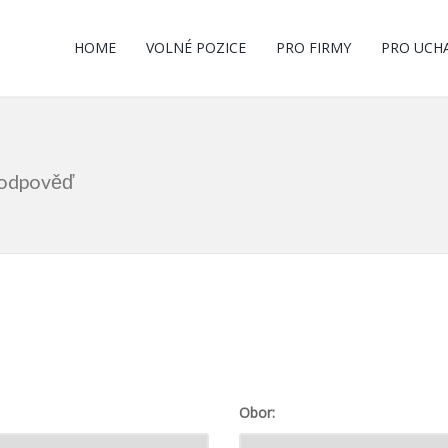
HOME
VOLNÉ POZICE
PRO FIRMY
PRO UCH
m odpověď
Obor: