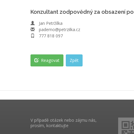
Konzultant zodpovědný za obsazení po
Jan Petržílka
pademo@petrzilka.cz
777 818 097
Reagovat
Zpět
V případě otázek nebo zájmu nás,
prosím, kontaktujte