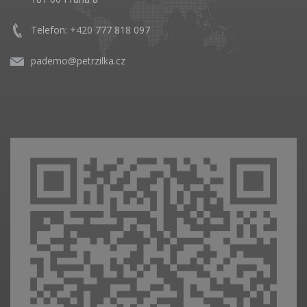
Telefon: +420 777 818 097
pademo@petrzilka.cz