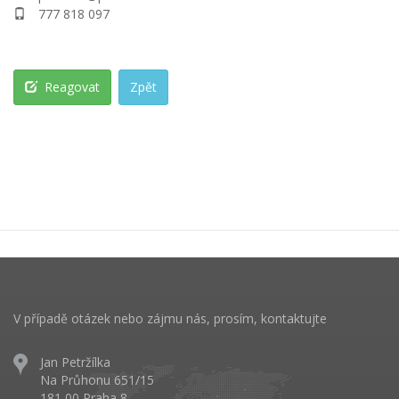
777 818 097
Reagovat
Zpět
V případě otázek nebo zájmu nás, prosím, kontaktujte
Jan Petržílka
Na Průhonu 651/15
181 00 Praha 8