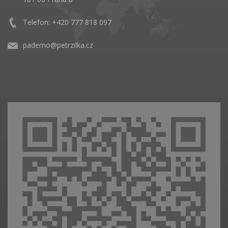
Telefon: +420 777 818 097
pademo@petrzilka.cz