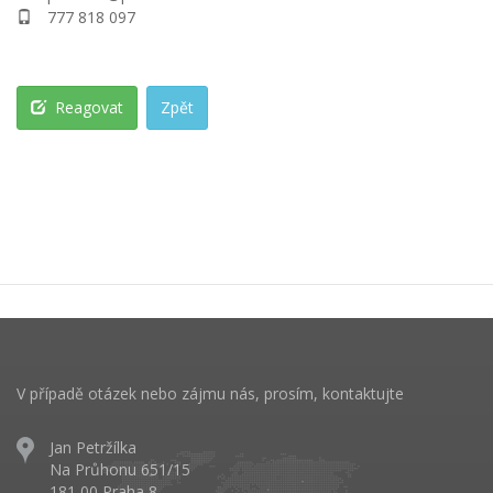
777 818 097
Reagovat
Zpět
V případě otázek nebo zájmu nás, prosím, kontaktujte
Jan Petržílka
Na Průhonu 651/15
181 00 Praha 8