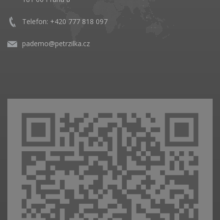
Telefon: +420 777 818 097
pademo@petrzilka.cz