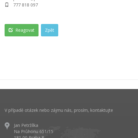
777 818 097
Reagovat
Zpět
V případě otázek nebo zájmu nás, prosím, kontaktujte
Jan Petržílka
Na Průhonu 651/15
181 00 Praha 8