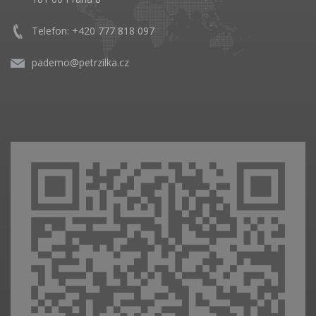
Telefon: +420 777 818 097
pademo@petrzilka.cz