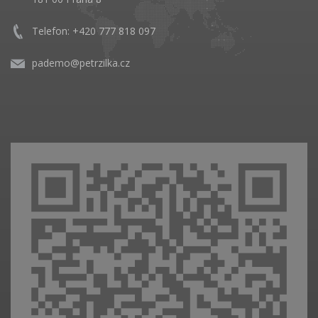
Telefon: +420 777 818 097
pademo@petrzilka.cz