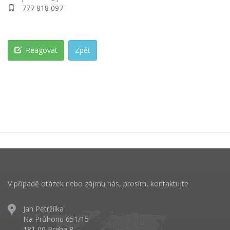
777 818 097
Reagovat
Zpět
V případě otázek nebo zájmu nás, prosím, kontaktujte
Jan Petržílka
Na Průhonu 651/15
181 00 Praha 8