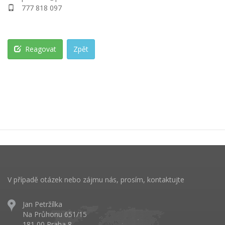
777 818 097
Reagovat
Zpět
V případě otázek nebo zájmu nás, prosím, kontaktujte
Jan Petržílka
Na Průhonu 651/15
181 00 Praha 8