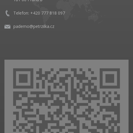
Telefon: +420 777 818 097
pademo@petrzilka.cz