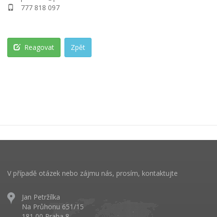
777 818 097
Reagovat
Zpět
V případě otázek nebo zájmu nás, prosím, kontaktujte
Jan Petržílka
Na Průhonu 651/15
181 00 Praha 8