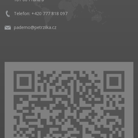
Telefon: +420 777 818 097
pademo@petrzilka.cz