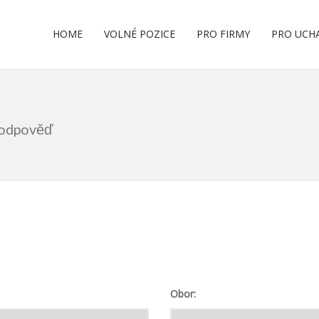
HOME
VOLNÉ POZICE
PRO FIRMY
PRO UCH
m odpověď
Obor: