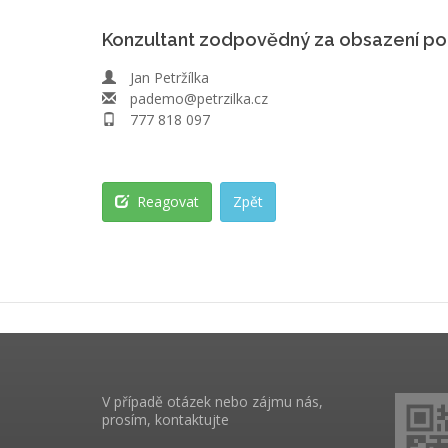
Konzultant zodpovědný za obsazení po
Jan Petržílka
pademo@petrzilka.cz
777 818 097
Reagovat
Zpět
V případě otázek nebo zájmu nás,
prosím, kontaktujte